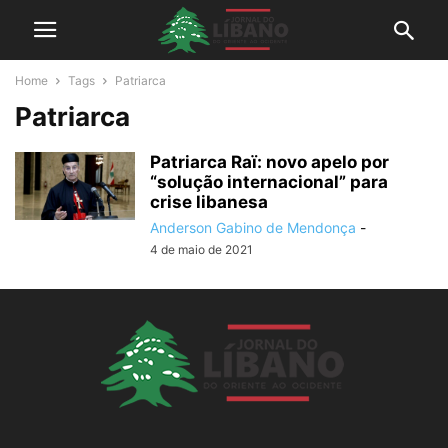
Home
Tags
Patriarca
Patriarca
Patriarca Raï: novo apelo por
“solução internacional” para
crise libanesa
Anderson Gabino de Mendonça
-
4 de maio de 2021