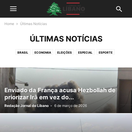
Home
Últimas Notícias
ÚLTIMAS NOTÍCIAS
BRASIL
ECONOMIA
ELEIÇÕES
ESPECIAL
ESPORTE
INTERNACIONAL
POLÍTICA
SAÚDE
TURISMO
ÚLTIMAS NOTÍCIAS
Enviado da França acusa Hezbollah de
priorizar Irã em vez do...
Redação Jornal do Líbano
-
6 de março de 2026