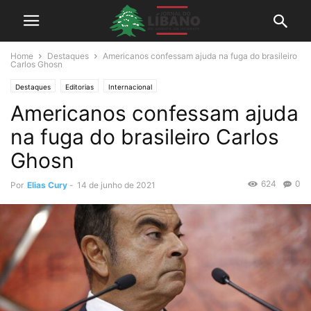
Home
Destaques
Americanos confessam ajuda na fuga do brasileiro
Carlos Ghosn
Destaques
Editorias
Internacional
Americanos confessam ajuda
na fuga do brasileiro Carlos
Ghosn
624
0
Por
Elias Cury
-
14 de junho de 2021