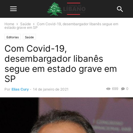
Home
Saúde
Com Covid-19, desembargador libanês segue em
estado grave em SP
Editorias
Saúde
Com Covid-19,
desembargador libanês
segue em estado grave em
SP
699
0
Por
Elias Cury
-
14 de janeiro de 2021