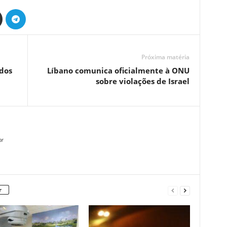
Próxima matéria
dos
Líbano comunica oficialmente à ONU
sobre violações de Israel
br
r