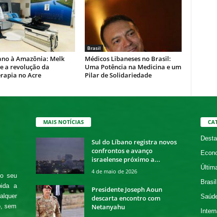
Brasil
ano à Amazônia: Melk
Médicos Libaneses no Brasil:
e a revolução da
Uma Potência na Medicina e um
rapia no Acre
Pilar de Solidariedade
MAIS NOTÍCIAS
CA
Desta
Sul do Líbano registra novos
confrontos e avanço
Econ
israelense próximo a...
Últim
4 de maio de 2026
 o seu
Brasil
bida a
Presidente Joseph Aoun
alquer
Saúd
descarta encontro com
Netanyahu
o, sem
Intern