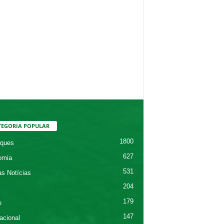
TEGORIA POPULAR
1800
ques
627
omia
531
as Notícias
204
179
e
147
acional