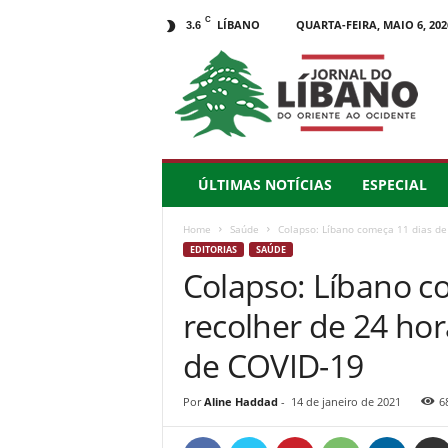
C
LÍBANO
QUARTA-FEIRA, MAIO 6, 202
3.6
J
o
r
n
a
l
d
ÚLTIMAS NOTÍCIAS
ESPECIAL
o
L
Home
Saúde
Colapso: Líbano começa 11 dias de 
í
EDITORIAS
SAÚDE
b
Colapso: Líbano c
a
n
recolher de 24 ho
o
–
de COVID-19
d
o
Por
Aline Haddad
-
14 de janeiro de 2021
6
O
r
i