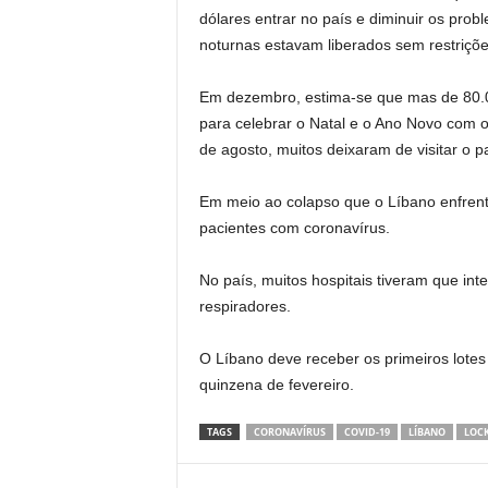
dólares entrar no país e diminuir os pro
noturnas estavam liberados sem restriçõe
Em dezembro, estima-se que mas de 80.00
para celebrar o Natal e o Ano Novo com os
de agosto, muitos deixaram de visitar o p
Em meio ao colapso que o Líbano enfrent
pacientes com coronavírus.
No país, muitos hospitais tiveram que inte
respiradores.
O Líbano deve receber os primeiros lotes
quinzena de fevereiro.
TAGS
CORONAVÍRUS
COVID-19
LÍBANO
LOC