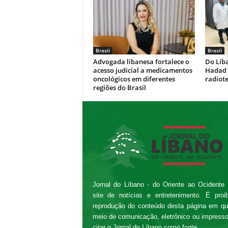
Brasil
Brasil
Advogada libanesa fortalece o
Do Líb
acesso judicial a medicamentos
Hadad 
oncológicos em diferentes
radiote
regiões do Brasil
Jornal do Líbano - do Oriente ao Ocidente
site de notícias e entretenimento. É proi
reprodução do conteúdo desta página em qu
meio de comunicação, eletrônico ou impress
citar o Jornal do Líbano como fonte.