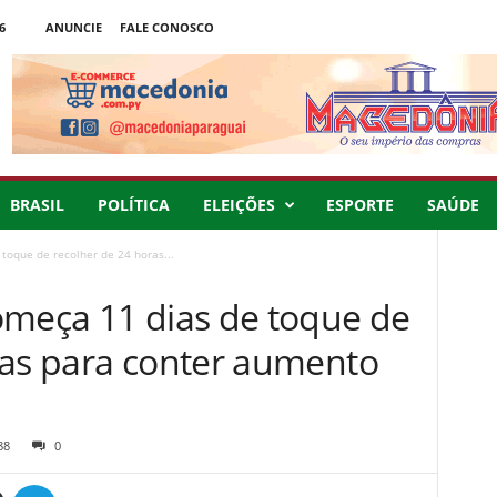
6
ANUNCIE
FALE CONOSCO
BRASIL
POLÍTICA
ELEIÇÕES
ESPORTE
SAÚDE
toque de recolher de 24 horas...
omeça 11 dias de toque de
ras para conter aumento
88
0