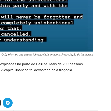
O Dj informou que a festa foi cancelada. Imagem: Reprodução do Instagram
explosões no porto de Beirute. Mais de 200 pessoas
 A capital libanesa foi devastada pela tragédia.