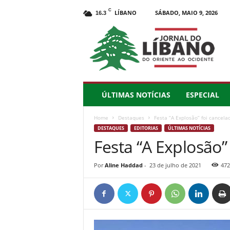
C
LÍBANO
SÁBADO, MAIO 9, 2026
16.3
J
o
r
n
a
l
d
ÚLTIMAS NOTÍCIAS
ESPECIAL
o
L
Home
Destaques
Festa “A Explosão” foi cancela
í
DESTAQUES
EDITORIAS
ÚLTIMAS NOTÍCIAS
b
Festa “A Explosão”
a
n
o
Por
Aline Haddad
-
23 de julho de 2021
472
–
d
o
O
r
i