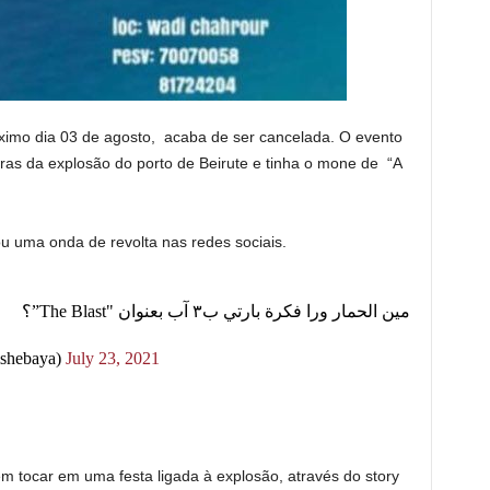
imo dia 03 de agosto, acaba de ser cancelada. O evento
ras da explosão do porto de Beirute e tinha o mone de “A
u uma onda de revolta nas redes sociais.
مين الحمار ورا فكرة بارتي ب٣ آب بعنوان "The Blast”؟
حليم ) (@halimshebaya)
July 23, 2021
m tocar em uma festa ligada à explosão, através do story