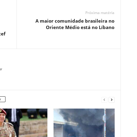
Próxima matéria
A maior comunidade brasileira no
à
Oriente Médio está no Líbano
cef
br
r