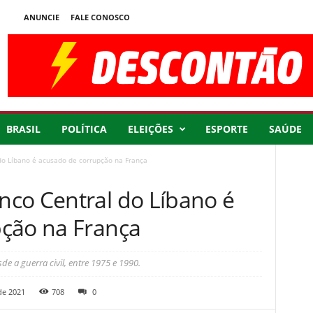
ANUNCIE
FALE CONOSCO
BRASIL
POLÍTICA
ELEIÇÕES
ESPORTE
SAÚDE
do Líbano é acusado de corrupção na França
co Central do Líbano é
ção na França
e a guerra civil, entre 1975 e 1990.
de 2021
708
0