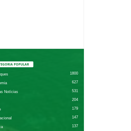
TEGORIA POPULAR
1800
ques
627
omia
531
as Notícias
204
179
e
147
acional
137
ca