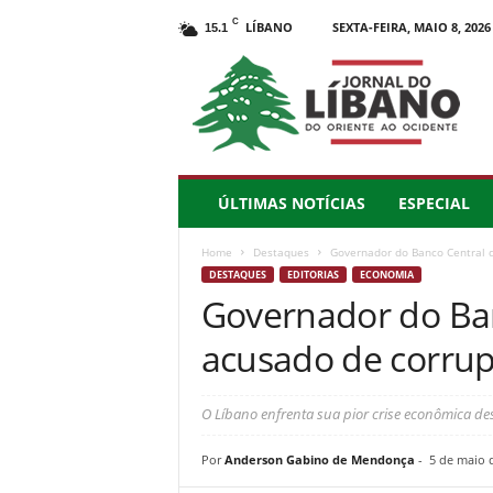
C
LÍBANO
SEXTA-FEIRA, MAIO 8, 2026
15.1
J
o
r
n
a
l
d
ÚLTIMAS NOTÍCIAS
ESPECIAL
o
L
Home
Destaques
Governador do Banco Central 
í
DESTAQUES
EDITORIAS
ECONOMIA
b
Governador do Ban
a
n
acusado de corrup
o
–
d
O Líbano enfrenta sua pior crise econômica desd
o
O
Por
Anderson Gabino de Mendonça
-
5 de maio 
r
i