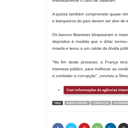
imediatamente o caso de Salameh.
A queixa também compromete quase vinte
e banqueiros do país devem ser alvo de i
Os bancos libaneses bloquearam a maior 
depósitos à medida que o dólar tornou
moeda e levou a um calote da dívida públ
“No fim deste processo, a França terá 
interesse público, para melhorar as condi
e combater a corrupção”, concluiu a Sher
Com informações de agências intern
TAGS
BANCO CENTRAL
CORRUPÇÃO
GOVERNA