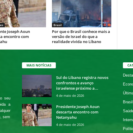
es
Brasil
ente Joseph Aoun
Por que o Brasil conhece mais a
ta encontro com
versão de Israel do que a
yahu
realidade vivida no Líbano
MAIS NOTÍCIAS
CA
Desta
Sul do Líbano registra novos
confrontos e avanço
Econ
israelense próximo a...
Últim
4 de maio de 2026
 o seu
Brasil
bida a
Presidente Joseph Aoun
alquer
Saúd
descarta encontro com
Netanyahu
o, sem
Intern
4 de maio de 2026
Políti