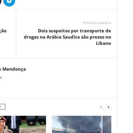
Próxima matéria
ção
Dois suspeitos por transporte de
drogas na Arábia Saudita são presos no
Líbano
e Mendonça
br
r