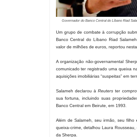
Governador do Banco Central do Líbano Riad Sala
Um grupo de combate à corrupção subm
Banco Central do Líbano Riad Salameh,
valor de milhões de euros, reportou nest
A organização não-governamental Sherpa
comunicado ter registrado uma queixa na
aquisições imobiliárias “suspeitas” em terr
Salameh declarou à
Reuters
ter compro
sua fortuna, incluindo suas propriedad
Banco Central em Beirute, em 1993.
Além de Salameh, seu irmão, seu filho
queixa-crime, detalhou Laura Rousseau, d
da Sherpa.