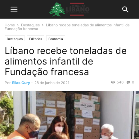
Home
Destaques
Líbano recebe toneladas de alimentos infantil de
Fundação francesa
Destaques
Editorias
Economia
Líbano recebe toneladas de
alimentos infantil de
Fundação francesa
546
0
Por
Elias Cury
-
28 de junho de 2021