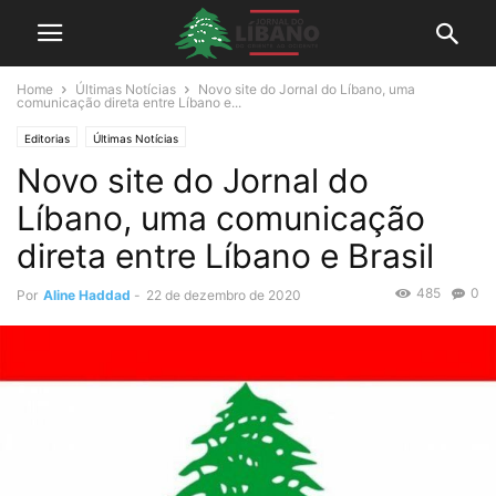
Home
Últimas Notícias
Novo site do Jornal do Líbano, uma
comunicação direta entre Líbano e...
Editorias
Últimas Notícias
Novo site do Jornal do
Líbano, uma comunicação
direta entre Líbano e Brasil
485
0
Por
Aline Haddad
-
22 de dezembro de 2020