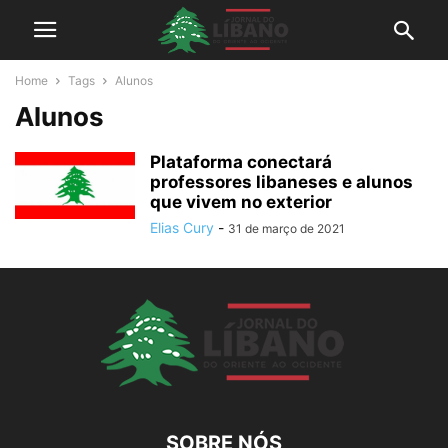
Home
Tags
Alunos
Alunos
Plataforma conectará
professores libaneses e alunos
que vivem no exterior
Elias Cury
-
31 de março de 2021
SOBRE NÓS