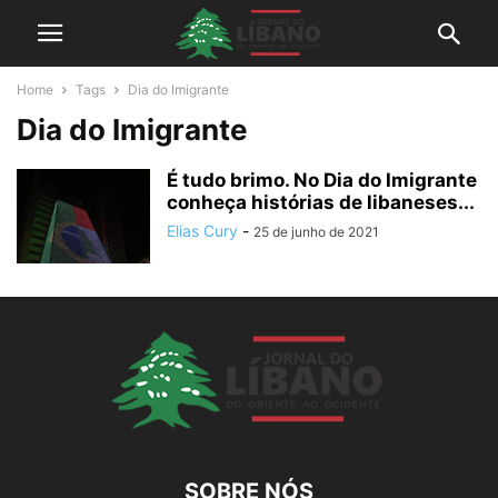
Home
Tags
Dia do Imigrante
Dia do Imigrante
É tudo brimo. No Dia do Imigrante
conheça histórias de libaneses...
Elias Cury
-
25 de junho de 2021
SOBRE NÓS