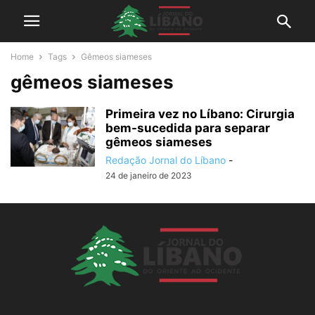
Home
Tags
Gêmeos siameses
gêmeos siameses
Primeira vez no Líbano: Cirurgia
bem-sucedida para separar
gêmeos siameses
Redação Jornal do Líbano
-
24 de janeiro de 2023