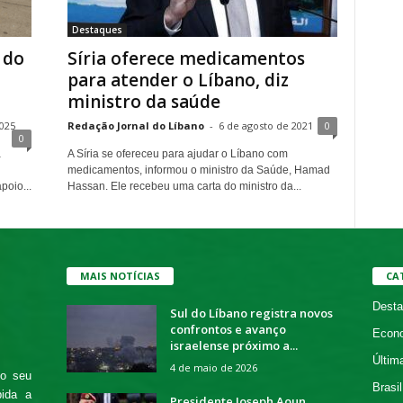
Destaques
 do
Síria oferece medicamentos
para atender o Líbano, diz
ministro da saúde
2025
Redação Jornal do Líbano
-
6 de agosto de 2021
0
0
a
A Síria se ofereceu para ajudar o Líbano com
medicamentos, informou o ministro da Saúde, Hamad
oio...
Hassan. Ele recebeu uma carta do ministro da...
MAIS NOTÍCIAS
CA
Desta
Sul do Líbano registra novos
confrontos e avanço
Econ
israelense próximo a...
Últim
4 de maio de 2026
 o seu
Brasil
bida a
Presidente Joseph Aoun