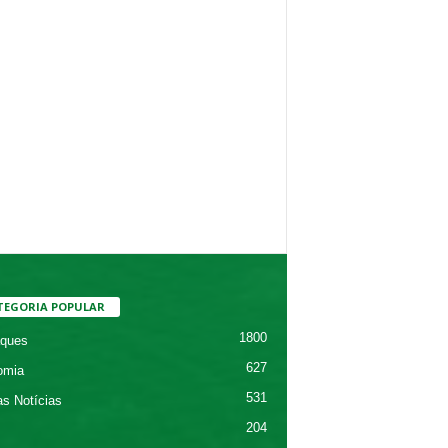
TEGORIA POPULAR
1800
ques
627
omia
531
as Notícias
204