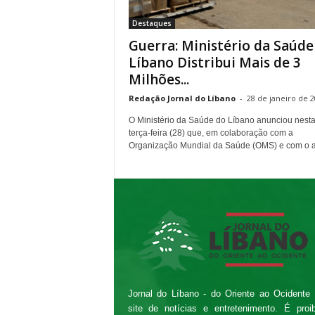
e
Destaques
n
Guerra: Ministério da Saúde
t
e
Líbano Distribui Mais de 3
a
Milhões...
o
Redação Jornal do Líbano
-
28 de janeiro de 
O
c
O Ministério da Saúde do Líbano anunciou nest
i
terça-feira (28) que, em colaboração com a
d
Organização Mundial da Saúde (OMS) e com o ap
e
n
t
e
Jornal do Líbano - do Oriente ao Ocidente
site de notícias e entretenimento. É proi