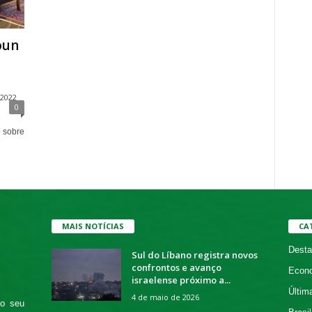
oun
 2022
0
i sobre
MAIS NOTÍCIAS
CA
Desta
Sul do Líbano registra novos
confrontos e avanço
Econ
israelense próximo a...
Últim
4 de maio de 2026
 o seu