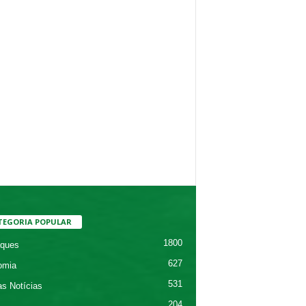
TEGORIA POPULAR
1800
ques
627
omia
531
as Notícias
204