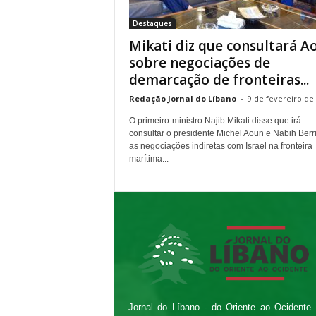
e
Destaques
n
Mikati diz que consultará A
t
e
sobre negociações de
a
demarcação de fronteiras...
o
Redação Jornal do Líbano
-
9 de fevereiro de
O
c
O primeiro-ministro Najib Mikati disse que irá
i
consultar o presidente Michel Aoun e Nabih Berr
d
as negociações indiretas com Israel na fronteira
marítima...
e
n
t
e
Jornal do Líbano - do Oriente ao Ocidente