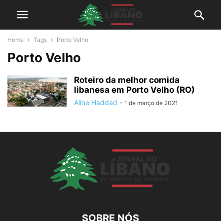
Home
Tags
Porto Velho
Porto Velho
Roteiro da melhor comida
libanesa em Porto Velho (RO)
Aline Haddad
-
1 de março de 2021
SOBRE NÓS