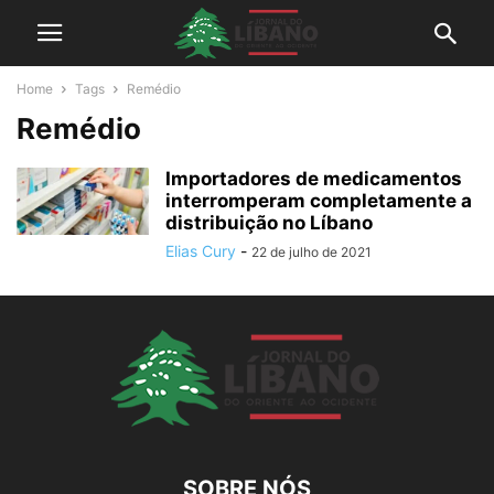
Home
Tags
Remédio
Remédio
Importadores de medicamentos
interromperam completamente a
distribuição no Líbano
Elias Cury
-
22 de julho de 2021
SOBRE NÓS