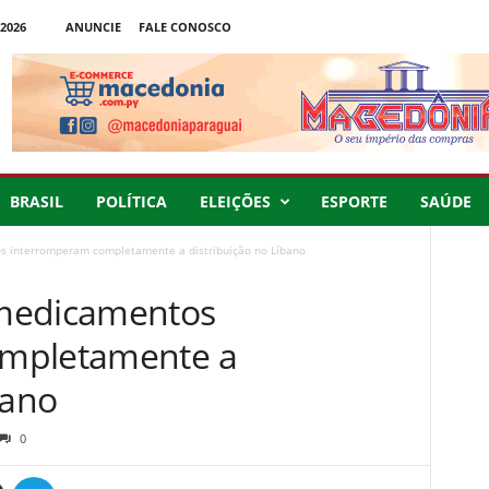
2026
ANUNCIE
FALE CONOSCO
BRASIL
POLÍTICA
ELEIÇÕES
ESPORTE
SAÚDE
 interromperam completamente a distribuição no Líbano
medicamentos
ompletamente a
bano
0