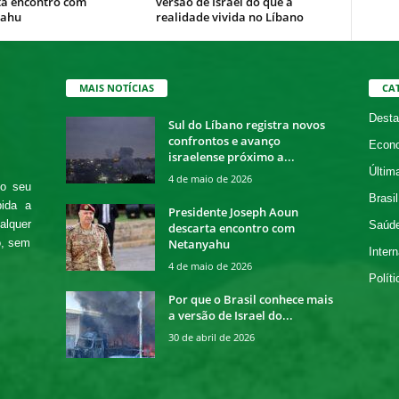
ta encontro com
versão de Israel do que a
yahu
realidade vivida no Líbano
MAIS NOTÍCIAS
CA
Desta
Sul do Líbano registra novos
confrontos e avanço
Econ
israelense próximo a...
Últim
4 de maio de 2026
 o seu
Brasil
bida a
Presidente Joseph Aoun
alquer
Saúd
descarta encontro com
Netanyahu
o, sem
Intern
4 de maio de 2026
Políti
Por que o Brasil conhece mais
a versão de Israel do...
30 de abril de 2026