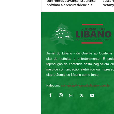
confrontos e avanço israelense
descar
próximo a áreas residenciais
Netan
Jornal do Líbano - do Oriente ao Ocidente
site de notícias e entretenimento. É proi
reprodução do conteúdo desta página em qu
meio de comunicação, eletrônico ou impress
citar o Jornal do Líbano como fonte.
Falecom:
comercial@jornaldolibano.com.br