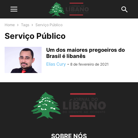
Home
Tags
Serviço Público
Serviço Público
Um dos maiores pregoeiros do
Brasil é libanês
Elias Cury
-
8 de fevereiro de 2021
SOBRE NÓS