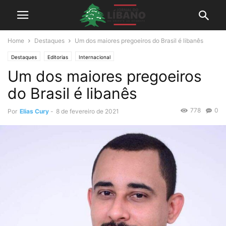
Home
Destaques
Um dos maiores pregoeiros do Brasil é libanês
Destaques
Editorias
Internacional
Um dos maiores pregoeiros
do Brasil é libanês
778
0
Por
Elias Cury
-
8 de fevereiro de 2021