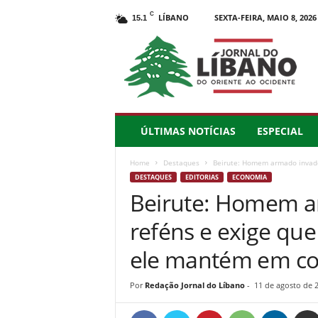
C
LÍBANO
SEXTA-FEIRA, MAIO 8, 2026
15.1
J
o
r
n
a
l
d
ÚLTIMAS NOTÍCIAS
ESPECIAL
o
L
Home
Destaques
Beirute: Homem armado invade 
í
DESTAQUES
EDITORIAS
ECONOMIA
b
Beirute: Homem a
a
n
reféns e exige que
o
–
ele mantém em co
d
o
Por
Redação Jornal do Líbano
-
11 de agosto de 
O
r
i