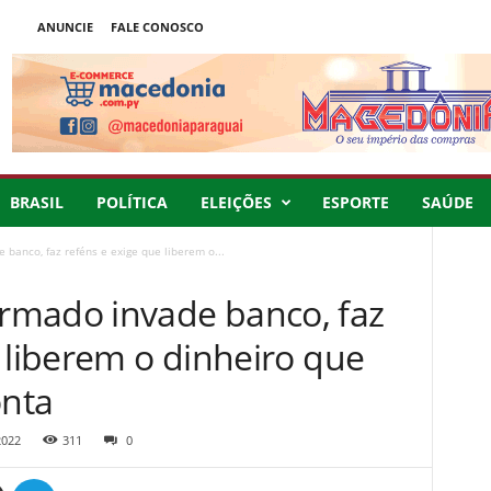
ANUNCIE
FALE CONOSCO
BRASIL
POLÍTICA
ELEIÇÕES
ESPORTE
SAÚDE
banco, faz reféns e exige que liberem o...
rmado invade banco, faz
 liberem o dinheiro que
nta
2022
311
0