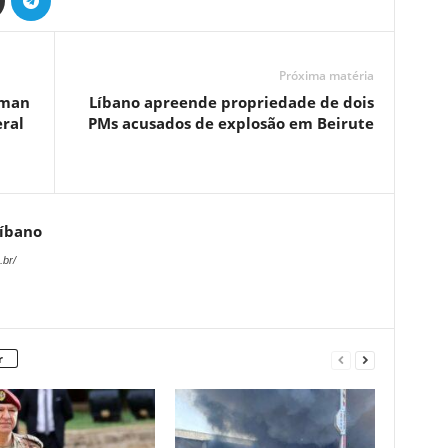
Próxima matéria
sman
Líbano apreende propriedade de dois
ral
PMs acusados de explosão em Beirute
Líbano
.br/
r