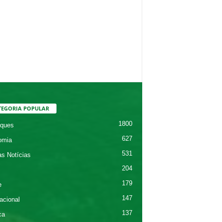
TEGORIA POPULAR
1800
ques
627
omia
531
as Notícias
204
179
e
147
acional
137
ca