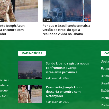
es
Brasil
ente Joseph Aoun
Por que o Brasil conhece mais a
ta encontro com
versão de Israel do que a
yahu
realidade vivida no Líbano
MAIS NOTÍCIAS
CA
Desta
Sul do Líbano registra novos
confrontos e avanço
Econ
israelense próximo a...
Últim
4 de maio de 2026
 o seu
Brasil
bida a
Presidente Joseph Aoun
alquer
Saúd
descarta encontro com
Netanyahu
o, sem
Intern
4 de maio de 2026
Políti