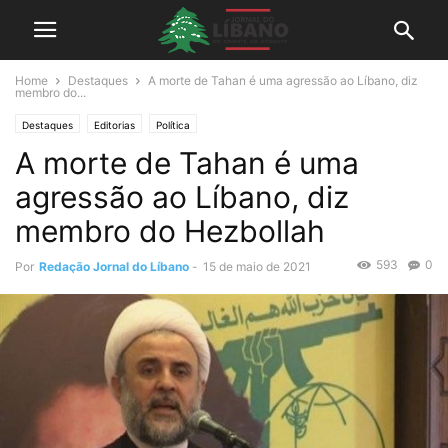
Home
Destaques
A morte de Tahan é uma agressão ao Líbano, diz
membro do...
Destaques
Editorias
Política
A morte de Tahan é uma
agressão ao Líbano, diz
membro do Hezbollah
593
0
Por
Redação Jornal do Líbano
-
15 de maio de 2021