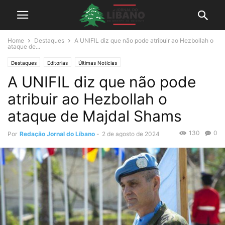
Home
Destaques
A UNIFIL diz que não pode atribuir ao Hezbollah o
ataque de...
Destaques
Editorias
Últimas Notícias
A UNIFIL diz que não pode
atribuir ao Hezbollah o
ataque de Majdal Shams
130
0
Por
Redação Jornal do Líbano
-
2 de agosto de 2024