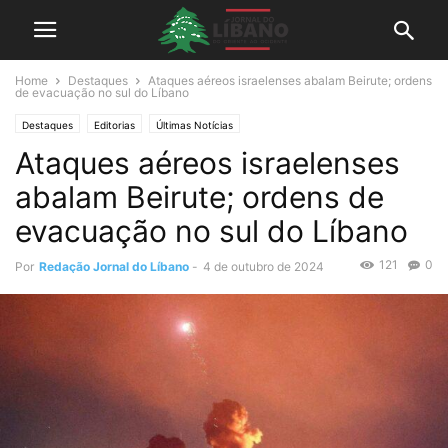
Home
Destaques
Ataques aéreos israelenses abalam Beirute; ordens
de evacuação no sul do Líbano
Destaques
Editorias
Últimas Notícias
Ataques aéreos israelenses
abalam Beirute; ordens de
evacuação no sul do Líbano
121
0
Por
Redação Jornal do Líbano
-
4 de outubro de 2024