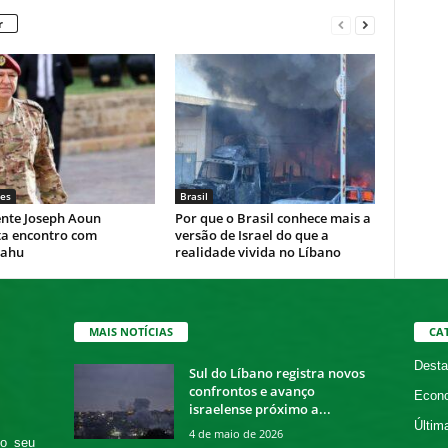
r
es
Brasil
ente Joseph Aoun
Por que o Brasil conhece mais a
ta encontro com
versão de Israel do que a
yahu
realidade vivida no Líbano
MAIS NOTÍCIAS
CA
Desta
Sul do Líbano registra novos
confrontos e avanço
Econ
israelense próximo a...
Últim
4 de maio de 2026
 o seu