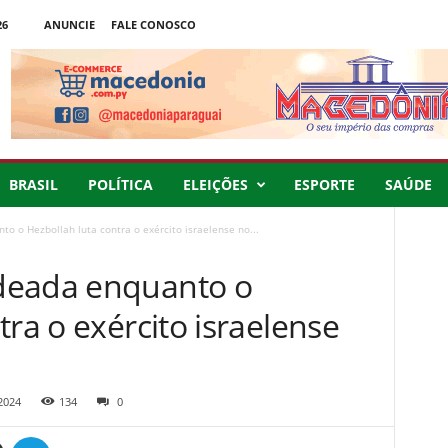
26
ANUNCIE
FALE CONOSCO
BRASIL
POLÍTICA
ELEIÇÕES
ESPORTE
SAÚDE
o o Hezbollah luta contra o exército israelense no...
deada enquanto o
tra o exército israelense
2024
134
0