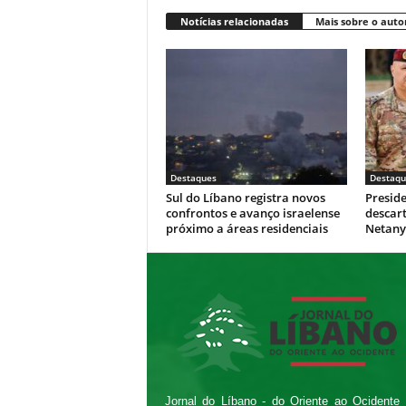
Notícias relacionadas
Mais sobre o auto
Destaques
Destaqu
Sul do Líbano registra novos
Presid
confrontos e avanço israelense
descar
próximo a áreas residenciais
Netan
Jornal do Líbano - do Oriente ao Ocidente