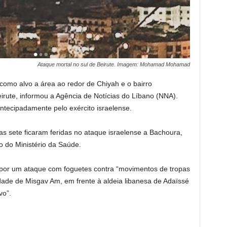
Ataque mortal no sul de Beirute. Imagem: Mohamad Mohamad
como alvo a área ao redor de Chiyah e o bairro
eirute, informou a Agência de Notícias do Líbano (NNA).
ntecipadamente pelo exército israelense.
s sete ficaram feridas no ataque israelense a Bachoura,
io do Ministério da Saúde.
 por um ataque com foguetes contra “movimentos de tropas
idade de Misgav Am, em frente à aldeia libanesa de Adaïssé
vo”.