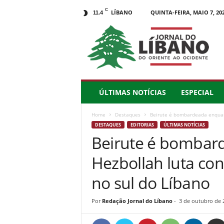
C
LÍBANO
QUINTA-FEIRA, MAIO 7, 20
11.4
J
o
r
n
a
l
d
ÚLTIMAS NOTÍCIAS
ESPECIAL
o
L
Home
Destaques
Beirute é bombardeada enquant
í
DESTAQUES
EDITORIAS
ÚLTIMAS NOTÍCIAS
b
Beirute é bombar
a
n
Hezbollah luta con
o
–
no sul do Líbano
d
o
Por
Redação Jornal do Líbano
-
3 de outubro de 
O
r
i