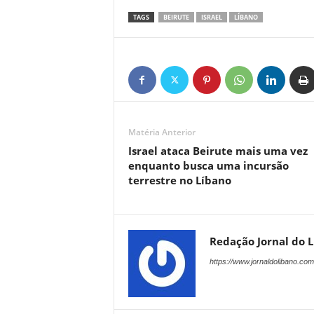
TAGS
BEIRUTE
ISRAEL
LÍBANO
Matéria Anterior
Israel ataca Beirute mais uma vez
enquanto busca uma incursão
terrestre no Líbano
Redação Jornal do 
https://www.jornaldolibano.com