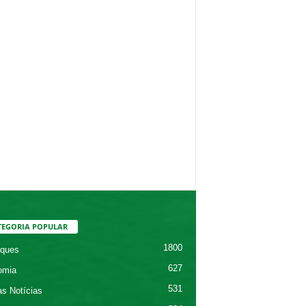
TEGORIA POPULAR
1800
ques
627
omia
531
as Notícias