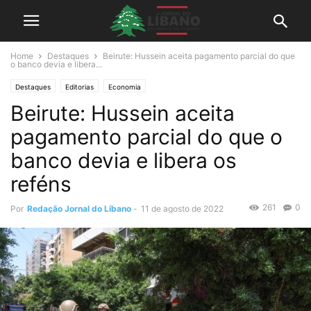
Home
Destaques
Beirute: Hussein aceita pagamento parcial do que
o banco devia e libera...
Destaques
Editorias
Economia
Beirute: Hussein aceita
pagamento parcial do que o
banco devia e libera os
reféns
261
0
Por
Redação Jornal do Líbano
-
11 de agosto de 2022