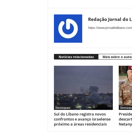
Redação Jornal do 
https://www.jornaldolibano.com
Notícias relacionadas
Mais sobre o auto
Destaques
Destaqu
Sul do Líbano registra novos
Presid
confrontos e avanço israelense
descar
próximo a áreas residenciais
Netan