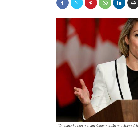
e
n
t
e
a
o
O
c
i
d
e
n
t
e
"Os canadenses que atualmente estão no Líbano, é hor