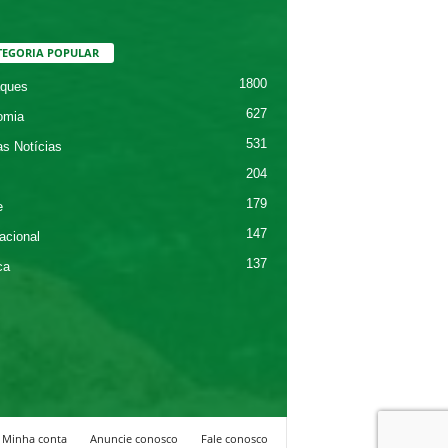
TEGORIA POPULAR
1800
ques
627
omia
531
as Notícias
204
179
e
147
acional
137
ca
Minha conta
Anuncie conosco
Fale conosco