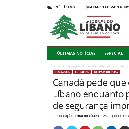
C
LÍBANO
QUARTA-FEIRA, MAIO 6, 202
5.3
J
o
r
n
a
l
d
ÚLTIMAS NOTÍCIAS
ESPECIAL
o
L
Home
Destaques
Canadá pede que os cidadãos 
í
DESTAQUES
EDITORIAS
ÚLTIMAS NOTÍCIAS
b
Canadá pede que 
a
n
Líbano enquanto 
o
–
de segurança impr
d
o
Por
Redação Jornal do Líbano
-
25 de junho de 2
O
r
i