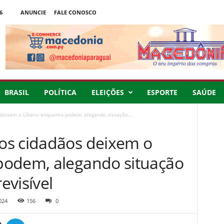
6
ANUNCIE
FALE CONOSCO
BRASIL
POLÍTICA
ELEIÇÕES
ESPORTE
SAÚDE
deixem o Líbano enquanto podem, alegando situação...
os cidadãos deixem o
podem, alegando situação
evisível
024
156
0