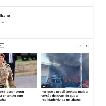
Líbano
.br/
r
es
Brasil
ente Joseph Aoun
Por que o Brasil conhece mais a
ta encontro com
versão de Israel do que a
yahu
realidade vivida no Líbano