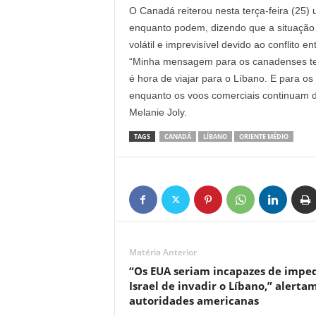
O Canadá reiterou nesta terça-feira (25
enquanto podem, dizendo que a situação 
volátil e imprevisível devido ao conflito en
“Minha mensagem para os canadenses tem 
é hora de viajar para o Líbano. E para os
enquanto os voos comerciais continuam di
Melanie Joly.
TAGS
CANADÁ
LÍBANO
ORIENTE MÉDIO
Matéria Anterior
“Os EUA seriam incapazes de imped
Israel de invadir o Líbano,” alerta
autoridades americanas