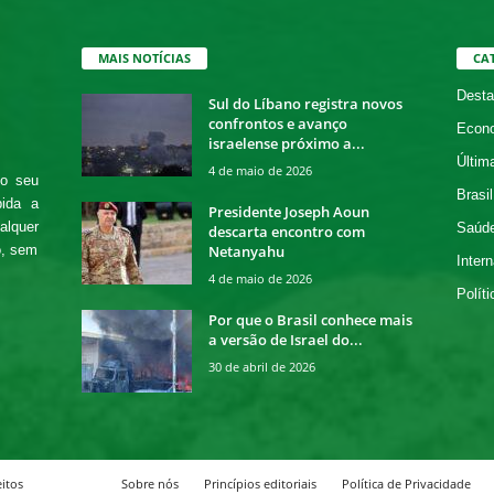
MAIS NOTÍCIAS
CA
Desta
Sul do Líbano registra novos
confrontos e avanço
Econ
israelense próximo a...
Últim
4 de maio de 2026
 o seu
Brasil
bida a
Presidente Joseph Aoun
alquer
Saúd
descarta encontro com
Netanyahu
o, sem
Intern
4 de maio de 2026
Políti
Por que o Brasil conhece mais
a versão de Israel do...
30 de abril de 2026
itos
Sobre nós
Princípios editoriais
Política de Privacidade