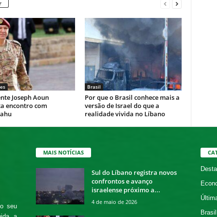
r
es
Brasil
ente Joseph Aoun
Por que o Brasil conhece mais a
ta encontro com
versão de Israel do que a
yahu
realidade vivida no Líbano
MAIS NOTÍCIAS
CA
Desta
Sul do Líbano registra novos
confrontos e avanço
Econ
israelense próximo a...
Últim
4 de maio de 2026
 o seu
Brasil
bida a