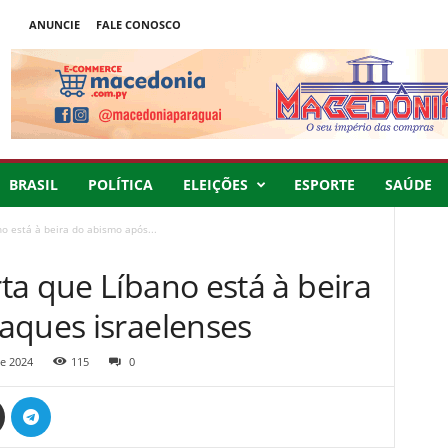
ANUNCIE
FALE CONOSCO
BRASIL
POLÍTICA
ELEIÇÕES
ESPORTE
SAÚDE
o está à beira do abismo após...
ta que Líbano está à beira
aques israelenses
e 2024
115
0