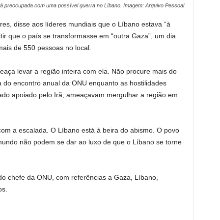
á preocupada com uma possível guerra no Líbano. Imagem: Arquivo Pessoal
res, disse aos líderes mundiais que o Líbano estava “à
mitir que o país se transformasse em “outra Gaza”, um dia
ais de 550 pessoas no local.
aça levar a região inteira com ela. Não procure mais do
a do encontro anual da ONU enquanto as hostilidades
mado apoiado pelo Irã, ameaçavam mergulhar a região em
om a escalada. O Líbano está à beira do abismo. O povo
 mundo não podem se dar ao luxo de que o Líbano se torne
do chefe da ONU, com referências a Gaza, Líbano,
os.