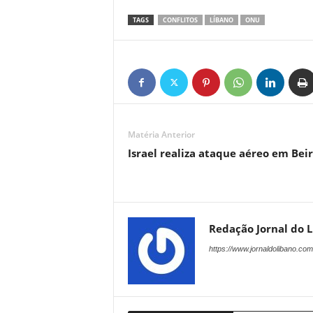
TAGS
CONFLITOS
LÍBANO
ONU
Matéria Anterior
Israel realiza ataque aéreo em Bei
Redação Jornal do 
https://www.jornaldolibano.com