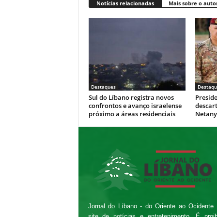
Notícias relacionadas
Mais sobre o auto
Destaques
Destaqu
Sul do Líbano registra novos
Presid
confrontos e avanço israelense
descar
próximo a áreas residenciais
Netan
Jornal do Líbano - do Oriente ao Ocidente
site de notícias e entretenimento. É proi