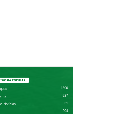
TEGORIA POPULAR
1800
ques
627
omia
531
as Notícias
204