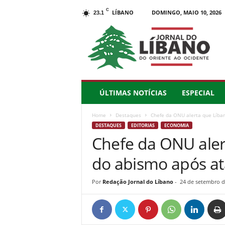
C
LÍBANO
DOMINGO, MAIO 10, 2026
23.1
J
o
r
n
a
l
d
ÚLTIMAS NOTÍCIAS
ESPECIAL
o
L
Home
Destaques
Chefe da ONU alerta que Líban
í
DESTAQUES
EDITORIAS
ECONOMIA
b
Chefe da ONU aler
a
n
do abismo após at
o
–
d
Por
Redação Jornal do Líbano
-
24 de setembro d
o
O
r
i