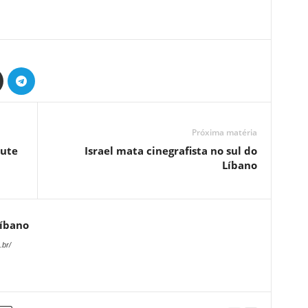
Próxima matéria
rute
Israel mata cinegrafista no sul do
Líbano
Líbano
.br/