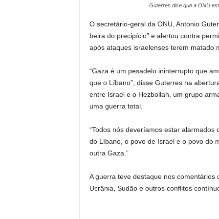
Guterres dise que a ONU est
O secretário-geral da ONU, Antonio Guter
beira do precipício” e alertou contra per
após ataques israelenses terem matado m
“Gaza é um pesadelo ininterrupto que ame
que o Líbano”, disse Guterres na abertur
entre Israel e o Hezbollah, um grupo ar
uma guerra total.
“Todos nós deveríamos estar alarmados c
do Líbano, o povo de Israel e o povo do
outra Gaza.”
A guerra teve destaque nos comentários 
Ucrânia, Sudão e outros conflitos contínu