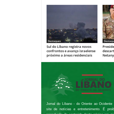
Destaques
Destaqu
Sul do Líbano registra novos
Presid
confrontos e avanço israelense
descar
próximo a áreas residenciais
Netan
Jornal do Líbano - do Oriente ao Ocidente
site de notícias e entretenimento. É proi