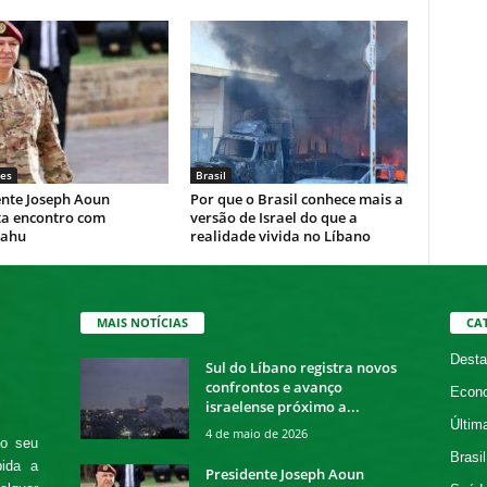
es
Brasil
ente Joseph Aoun
Por que o Brasil conhece mais a
ta encontro com
versão de Israel do que a
yahu
realidade vivida no Líbano
MAIS NOTÍCIAS
CA
Desta
Sul do Líbano registra novos
confrontos e avanço
Econ
israelense próximo a...
Últim
4 de maio de 2026
 o seu
Brasil
bida a
Presidente Joseph Aoun