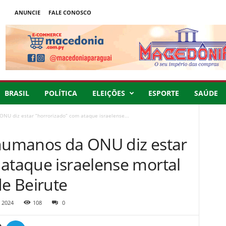
ANUNCIE
FALE CONOSCO
BRASIL
POLÍTICA
ELEIÇÕES
ESPORTE
SAÚDE
ONU diz estar “horrorizado” com ataque israelense...
 humanos da ONU diz estar
 ataque israelense mortal
de Beirute
 2024
108
0