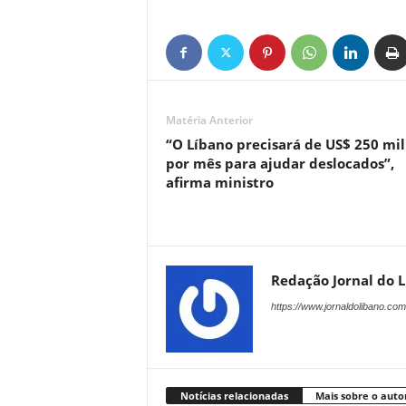
Matéria Anterior
“O Líbano precisará de US$ 250 mi
por mês para ajudar deslocados”,
afirma ministro
Redação Jornal do 
https://www.jornaldolibano.com
Notícias relacionadas
Mais sobre o auto