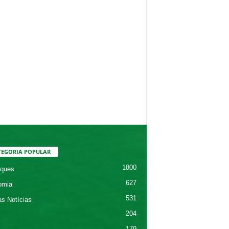
TEGORIA POPULAR
1800
ques
627
omia
531
as Notícias
204
179