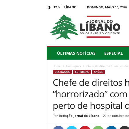
C
LÍBANO
DOMINGO, MAIO 10, 2026
12.5
J
o
r
n
a
l
d
ÚLTIMAS NOTÍCIAS
ESPECIAL
o
L
Home
Destaques
Chefe de direitos humanos da 
í
DESTAQUES
EDITORIAS
SAÚDE
b
Chefe de direitos
a
n
“horrorizado” com
o
–
perto de hospital 
d
o
Por
Redação Jornal do Líbano
-
22 de outubro de
O
r
i