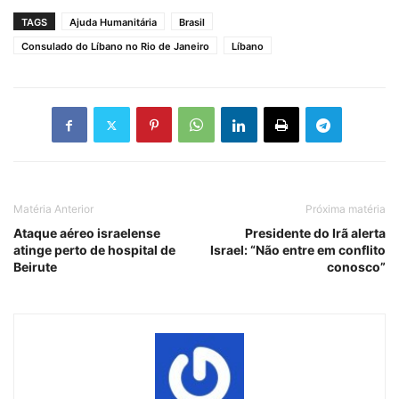
TAGS
Ajuda Humanitária
Brasil
Consulado do Líbano no Rio de Janeiro
Líbano
Matéria Anterior
Próxima matéria
Ataque aéreo israelense
Presidente do Irã alerta
atinge perto de hospital de
Israel: “Não entre em conflito
Beirute
conosco”