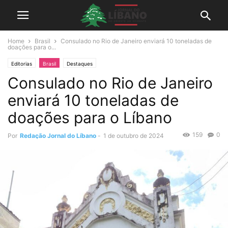
Home
Brasil
Consulado no Rio de Janeiro enviará 10 toneladas de
doações para o...
Editorias
Brasil
Destaques
Consulado no Rio de Janeiro
enviará 10 toneladas de
doações para o Líbano
159
0
Por
Redação Jornal do Líbano
-
1 de outubro de 2024