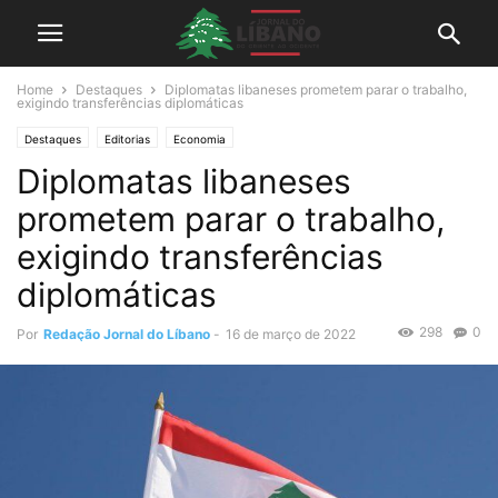
Home
Destaques
Diplomatas libaneses prometem parar o trabalho,
exigindo transferências diplomáticas
Destaques
Editorias
Economia
Diplomatas libaneses
prometem parar o trabalho,
exigindo transferências
diplomáticas
298
0
Por
Redação Jornal do Líbano
-
16 de março de 2022