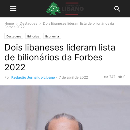
Home
Destaques
Dois libaneses lideram lista de bilionários da
Forbes 2022
Destaques
Editorias
Economia
Dois libaneses lideram lista
de bilionários da Forbes
2022
747
0
Por
Redação Jornal do Líbano
-
7 de abril de 2022