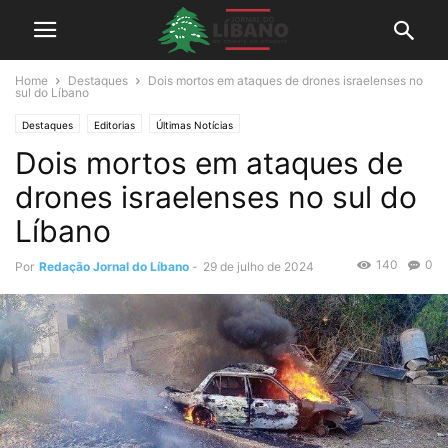
Home
Destaques
Dois mortos em ataques de drones israelenses no
sul do Líbano
Destaques
Editorias
Últimas Notícias
Dois mortos em ataques de
drones israelenses no sul do
Líbano
140
0
Por
Redação Jornal do Líbano
-
29 de julho de 2024