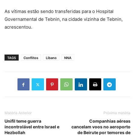
As vítimas estão sendo transferidas para o Hospital
Governamental de Tebnin, na cidade vizinha de Tebnin,
acrescentou.
TAGS
Conflitos
Líbano
NNA
Matéria Anterior
Próxima matéria
Unifil teme guerra
Companhias aéreas
incontrolável entre Israel e
cancelam voos no aeroporto
Hezbollah
de Beirute por temores de