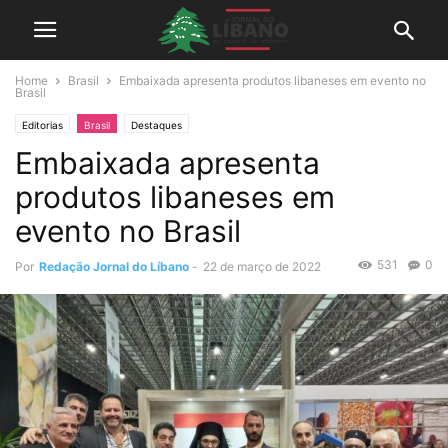
Home
Brasil
Embaixada apresenta produtos libaneses em evento no
Brasil
Editorias
Brasil
Destaques
Embaixada apresenta
produtos libaneses em
evento no Brasil
531
0
Por
Redação Jornal do Líbano
-
22 de março de 2022