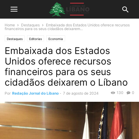
Home
Destaques
Embaixada dos Estados Unidos oferece recursos
financeiros para os seus cidadãos deixarem...
Destaques
Editorias
Economia
Embaixada dos Estados
Unidos oferece recursos
financeiros para os seus
cidadãos deixarem o Líbano
130
0
Por
Redação Jornal do Líbano
-
7 de agosto de 2024