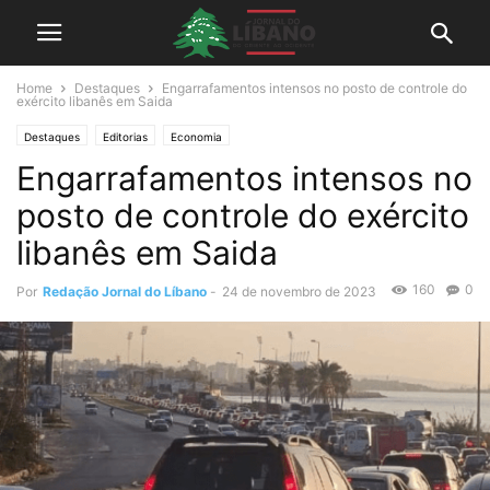
Home
Destaques
Engarrafamentos intensos no posto de controle do
exército libanês em Saida
Destaques
Editorias
Economia
Engarrafamentos intensos no
posto de controle do exército
libanês em Saida
160
0
Por
Redação Jornal do Líbano
-
24 de novembro de 2023