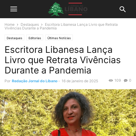
Home
Destaques
Escritora Libanesa Lança Livro que Retrata
Vivências Durante a Pandemia
Destaques
Editorias
Últimas Notícias
Escritora Libanesa Lança
Livro que Retrata Vivências
Durante a Pandemia
109
0
Por
Redação Jornal do Líbano
-
16 de janeiro de 2025