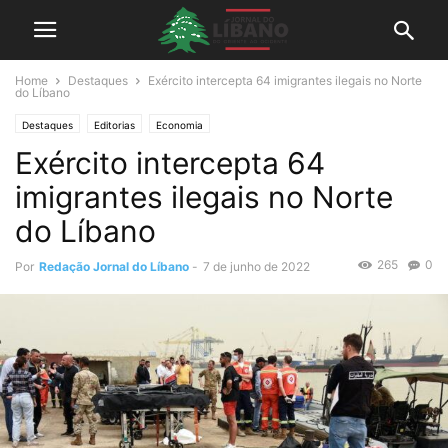
Home
Destaques
Exército intercepta 64 imigrantes ilegais no Norte
do Líbano
Destaques
Editorias
Economia
Exército intercepta 64
imigrantes ilegais no Norte
do Líbano
265
0
Por
Redação Jornal do Líbano
-
7 de junho de 2022