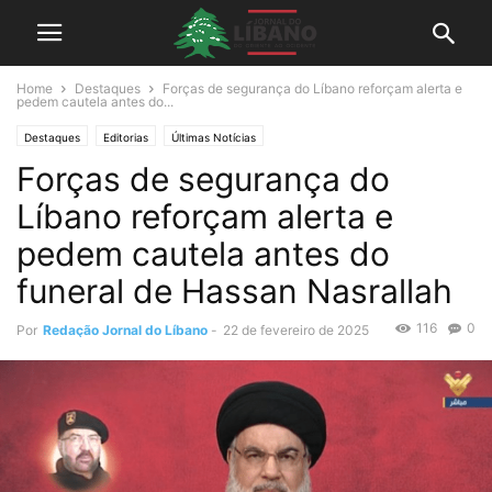
Home
Destaques
Forças de segurança do Líbano reforçam alerta e
pedem cautela antes do...
Destaques
Editorias
Últimas Notícias
Forças de segurança do
Líbano reforçam alerta e
pedem cautela antes do
funeral de Hassan Nasrallah
116
0
Por
Redação Jornal do Líbano
-
22 de fevereiro de 2025