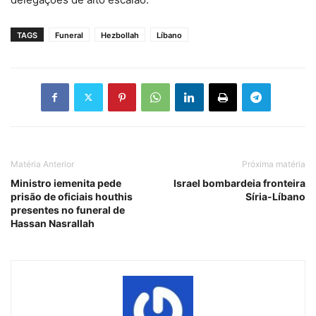
TAGS
Funeral
Hezbollah
Líbano
Matéria Anterior
Próxima matéria
Ministro iemenita pede
Israel bombardeia fronteira
prisão de oficiais houthis
Síria-Líbano
presentes no funeral de
Hassan Nasrallah