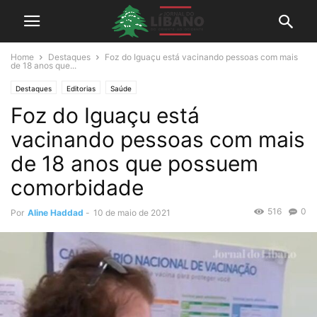
Home
Destaques
Foz do Iguaçu está vacinando pessoas com mais
de 18 anos que...
Destaques
Editorias
Saúde
Foz do Iguaçu está
vacinando pessoas com mais
de 18 anos que possuem
comorbidade
516
0
Por
Aline Haddad
-
10 de maio de 2021