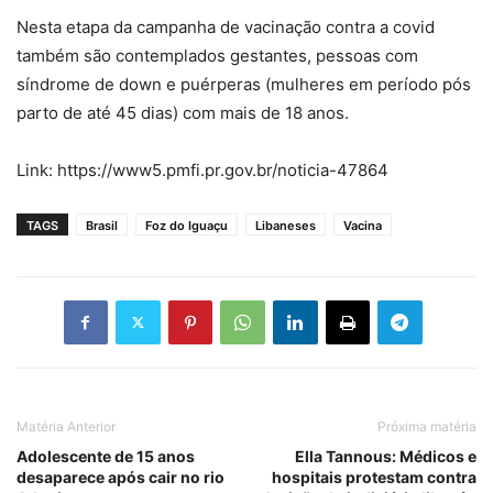
Nesta etapa da campanha de vacinação contra a covid
também são contemplados gestantes, pessoas com
síndrome de down e puérperas (mulheres em período pós
parto de até 45 dias) com mais de 18 anos.
Link: https://www5.pmfi.pr.gov.br/noticia-47864
TAGS
Brasil
Foz do Iguaçu
Libaneses
Vacina
Matéria Anterior
Próxima matéria
Adolescente de 15 anos
Ella Tannous: Médicos e
desaparece após cair no rio
hospitais protestam contra