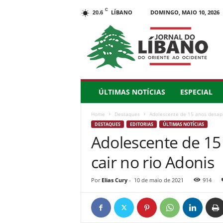
C
LÍBANO
DOMINGO, MAIO 10, 2026
20.6
J
o
r
n
a
l
d
ÚLTIMAS NOTÍCIAS
ESPECIAL
o
L
Home
Destaques
Adolescente de 15 anos desapa
í
DESTAQUES
EDITORIAS
ÚLTIMAS NOTÍCIAS
b
Adolescente de 15
a
n
cair no rio Adonis
o
–
d
Por
Elias Cury
-
10 de maio de 2021
914
o
O
r
i