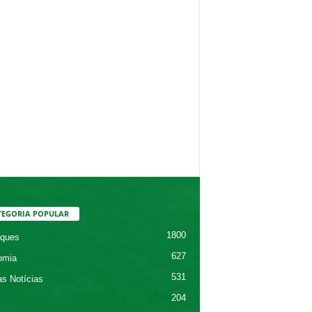
TEGORIA POPULAR
1800
ques
627
omia
531
as Notícias
204