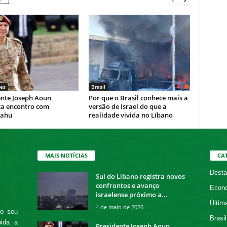
es
Brasil
ente Joseph Aoun
Por que o Brasil conhece mais a
ta encontro com
versão de Israel do que a
yahu
realidade vivida no Líbano
MAIS NOTÍCIAS
CA
Desta
Sul do Líbano registra novos
confrontos e avanço
Econ
israelense próximo a...
Últim
4 de maio de 2026
 o seu
Brasil
bida a
Presidente Joseph Aoun