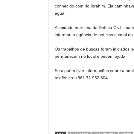
conhecido com rio Ibrahim. Ela caminhava
água.
A unidade marítima da Defesa Civil Liban
informou a agência de notícias estatal d
Os trabalhos de buscas foram iniciados n
permanecem no local e pedem ajuda.
Se alguém tiver informações sobre a ado
telefônico: +961 71 952 804.
TAGS
ADOLESCENTE
DESAPARECIDOS
LÍBANO