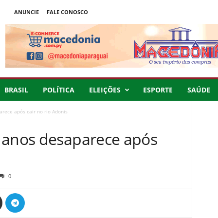
ANUNCIE
FALE CONOSCO
BRASIL
POLÍTICA
ELEIÇÕES
ESPORTE
SAÚDE
rece após cair no rio Adonis
 anos desaparece após
0