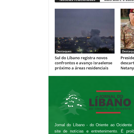
Destaques
Destaqu
Sul do Líbano registra novos
Presid
confrontos e avanço israelense
descar
próximo a áreas residenciais
Netan
Jornal do Líbano - do Oriente ao Ocidente
site de notícias e entretenimento. É proi