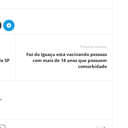
Próxima matéria
Foz do Iguaçu está vacinando pessoas
de SP
com mais de 18 anos que possuem
comorbidade
br
r