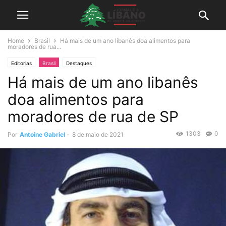
Home
Brasil
Há mais de um ano libanês doa alimentos para
moradores de rua...
Editorias
Brasil
Destaques
Há mais de um ano libanês
doa alimentos para
moradores de rua de SP
1303
0
Por
Antoine Gabriel
-
8 de maio de 2021