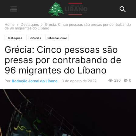
Home
Destaques
Grécia: Cinco pessoas são presas por contrabando
de 96 migrantes do Líbano
Destaques
Editorias
Internacional
Grécia: Cinco pessoas são
presas por contrabando de
96 migrantes do Líbano
290
0
Por
Redação Jornal do Líbano
-
3 de agosto de 2022