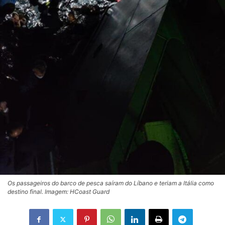
Os passageiros do barco de pesca saíram do Líbano e teriam a Itália como
destino final. Imagem: HCoast Guard