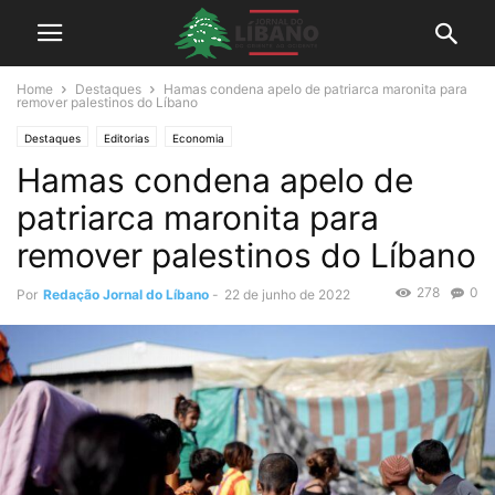
Home
Destaques
Hamas condena apelo de patriarca maronita para
remover palestinos do Líbano
Destaques
Editorias
Economia
Hamas condena apelo de
patriarca maronita para
remover palestinos do Líbano
278
0
Por
Redação Jornal do Líbano
-
22 de junho de 2022