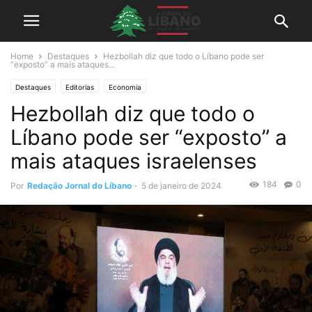
Home
Destaques
Hezbollah diz que todo o Líbano pode ser
“exposto” a mais ataques...
Destaques
Editorias
Economia
Hezbollah diz que todo o
Líbano pode ser “exposto” a
mais ataques israelenses
184
0
Por
Redação Jornal do Líbano
-
5 de janeiro de 2024