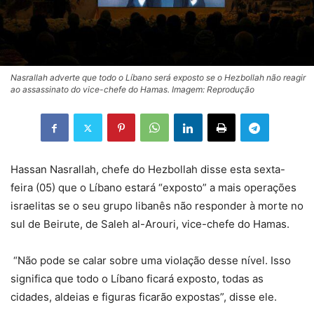
Nasrallah adverte que todo o Líbano será exposto se o Hezbollah não reagir
ao assassinato do vice-chefe do Hamas. Imagem: Reprodução
Hassan Nasrallah, chefe do Hezbollah disse esta sexta-
feira (05) que o Líbano estará “exposto” a mais operações
israelitas se o seu grupo libanês não responder à morte no
sul de Beirute, de Saleh al-Arouri, vice-chefe do Hamas.
“Não pode se calar sobre uma violação desse nível. Isso
significa que todo o Líbano ficará exposto, todas as
cidades, aldeias e figuras ficarão expostas”, disse ele.