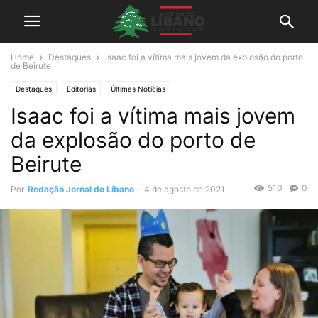
Home
Destaques
Isaac foi a vítima mais jovem da explosão do porto
de Beirute
Destaques
Editorias
Últimas Notícias
Isaac foi a vítima mais jovem
da explosão do porto de
Beirute
510
0
Por
Redação Jornal do Líbano
-
4 de agosto de 2021