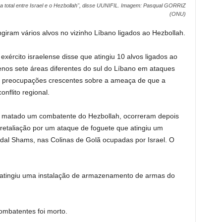
 total entre Israel e o Hezbollah", disse UUNIFIL. Imagem: Pasqual GORRIZ
(ONU)
ngiram vários alvos no vizinho Líbano ligados ao Hezbollah.
exército israelense disse que atingiu 10 alvos ligados ao
nos sete áreas diferentes do sul do Líbano em ataques
 preocupações crescentes sobre a ameaça de que a
flito regional.
er matado um combatente do Hezbollah, ocorreram depois
retaliação por um ataque de foguete
que atingiu um
dal Shams, nas Colinas de Golã ocupadas por Israel. O
“atingiu uma instalação de armazenamento de armas do
mbatentes foi morto.