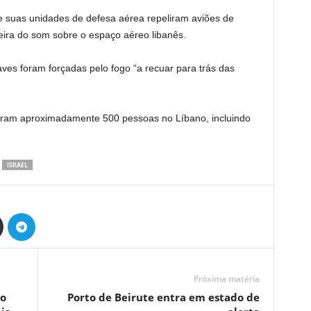
ue suas unidades de defesa aérea repeliram aviões de
eira do som sobre o espaço aéreo libanês.
es foram forçadas pelo fogo “a recuar para trás das
aram aproximadamente 500 pessoas no Líbano, incluindo
ISRAEL
Próxima matéria
no
Porto de Beirute entra em estado de