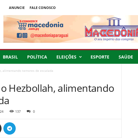
ANUNCIE
FALE CONOSCO
BRASIL
POLÍTICA
ELEIÇÕES
ESPORTE
SAÚDE
ah, alimentando temores de escalada
 do Hezbollah, alimentando
da
24
137
0