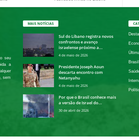
MAIS NOTÍCIAS
CA
Desta
Sul do Líbano registra novos
confrontos e avanço
Econ
israelense próximo a...
Últim
4 de maio de 2026
 o seu
Brasil
bida a
Presidente Joseph Aoun
alquer
Saúd
descarta encontro com
Netanyahu
o, sem
Intern
4 de maio de 2026
Políti
Por que o Brasil conhece mais
a versão de Israel do...
30 de abril de 2026