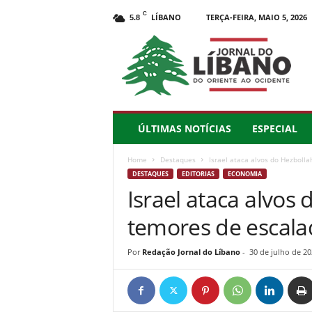
C
LÍBANO
TERÇA-FEIRA, MAIO 5, 2026
5.8
J
o
r
n
a
l
d
ÚLTIMAS NOTÍCIAS
ESPECIAL
o
L
Home
Destaques
Israel ataca alvos do Hezboll
í
DESTAQUES
EDITORIAS
ECONOMIA
b
Israel ataca alvos
a
n
temores de escala
o
–
d
Por
Redação Jornal do Líbano
-
30 de julho de 20
o
O
r
i