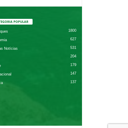
TEGORIA POPULAR
1800
ques
627
omia
531
as Notícias
204
179
e
147
acional
137
ca