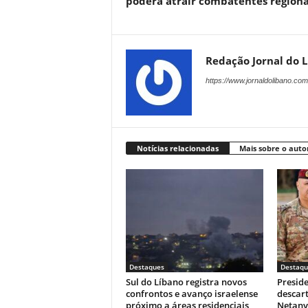
poderá atrair combatentes regiona
Redação Jornal do 
https://www.jornaldolibano.com
Notícias relacionadas
Mais sobre o auto
Destaques
Destaqu
Sul do Líbano registra novos
Presid
confrontos e avanço israelense
descar
próximo a áreas residenciais
Netan