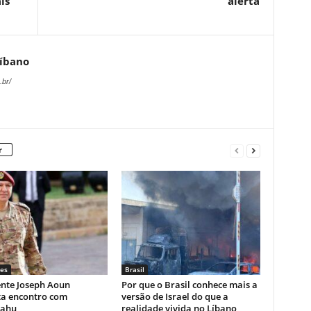
is
alerta
Líbano
.br/
r
es
Brasil
ente Joseph Aoun
Por que o Brasil conhece mais a
ta encontro com
versão de Israel do que a
yahu
realidade vivida no Líbano