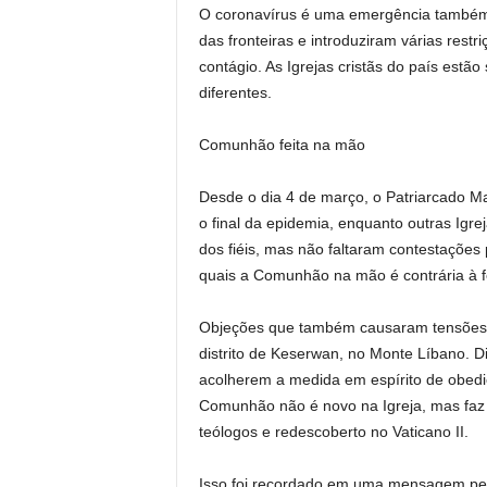
O coronavírus é uma emergência também
das fronteiras e introduziram várias rest
contágio. As Igrejas cristãs do país est
diferentes.
Comunhão feita na mão
Desde o dia 4 de março, o Patriarcado Ma
o final da epidemia, enquanto outras Igre
dos fiéis, mas não faltaram contestaçõe
quais a Comunhão na mão é contrária à f
Objeções que também causaram tensões,
distrito de Keserwan, no Monte Líbano. D
acolherem a medida em espírito de obedi
Comunhão não é novo na Igreja, mas faz
teólogos e redescoberto no Vaticano II.
Isso foi recordado em uma mensagem pelo