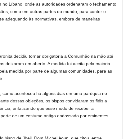
 no Líbano, onde as autoridades ordenaram o fechamento
rições, como em outras partes do mundo, para conter o
ão se adequando às normativas, embora de maneiras
ronita decidiu tornar obrigatória a Comunhão na mão até
jas deixaram em aberto. A medida foi aceita pela maioria
s pela medida por parte de algumas comunidades, para as
é.
 como aconteceu há alguns dias em uma paróquia no
iante dessas objeções, os bispos convidaram os fiéis a
ência, enfatizando que esse modo de receber a
 parte de um costume antigo endossado por eminentes
 bispo de Jbeil, Dom Michel Aoun, que citou, entre