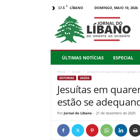
C
LÍBANO
DOMINGO, MAIO 10, 2026
17.5
J
o
r
n
a
l
d
ÚLTIMAS NOTÍCIAS
ESPECIAL
o
L
Home
Saúde
Jesuítas em quarentena e Igrejas c
í
EDITORIAS
SAÚDE
b
Jesuítas em quaren
a
n
estão se adequand
o
–
d
Por
Jornal do Libano
-
21 de dezembro de 2020
o
O
r
i