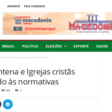
ANUNCIE
FALE CONOSCO
BRASIL
POLÍTICA
ELEIÇÕES
ESPORTE
SAÚDE
ristãs estão se adequando às normativas
tena e Igrejas cristãs
o às normativas
404
0