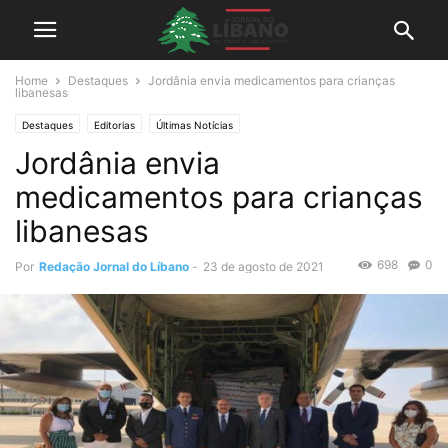
Home
Destaques
Jordânia envia medicamentos para crianças
libanesas
Destaques
Editorias
Últimas Notícias
Jordânia envia
medicamentos para crianças
libanesas
698
0
Por
Redação Jornal do Líbano
-
23 de agosto de 2021