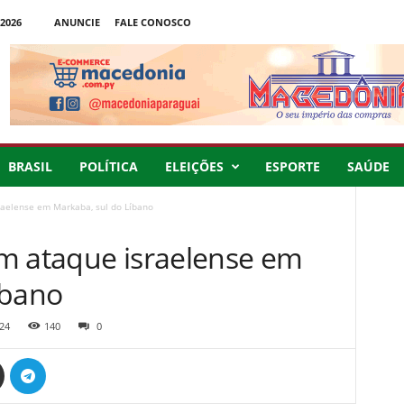
2026
ANUNCIE
FALE CONOSCO
BRASIL
POLÍTICA
ELEIÇÕES
ESPORTE
SAÚDE
raelense em Markaba, sul do Líbano
m ataque israelense em
íbano
24
140
0