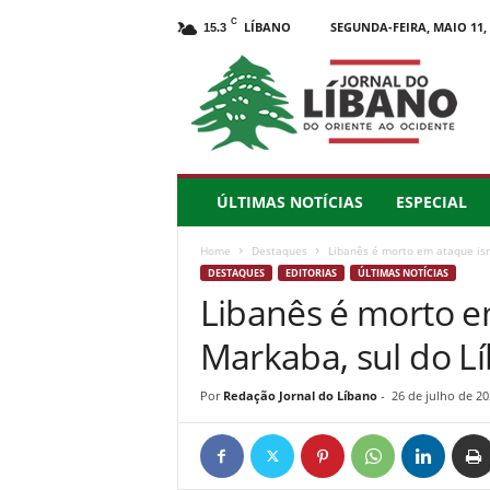
C
LÍBANO
SEGUNDA-FEIRA, MAIO 11, 
15.3
J
o
r
n
a
l
d
ÚLTIMAS NOTÍCIAS
ESPECIAL
o
L
Home
Destaques
Libanês é morto em ataque is
í
DESTAQUES
EDITORIAS
ÚLTIMAS NOTÍCIAS
b
Libanês é morto e
a
n
Markaba, sul do L
o
–
d
Por
Redação Jornal do Líbano
-
26 de julho de 20
o
O
r
i