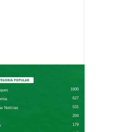
TEGORIA POPULAR
1800
ques
627
omia
531
as Notícias
204
179
e