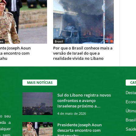
es
Brasil
ente Joseph Aoun
Por que o Brasil conhece mais a
ta encontro com
versão de Israel do que a
yahu
realidade vivida no Líbano
MAIS NOTÍCIAS
CA
Desta
Sul do Líbano registra novos
confrontos e avanço
Econ
israelense próximo a...
Últim
4 de maio de 2026
 o seu
Brasil
bida a
Presidente Joseph Aoun
alquer
Saúd
descarta encontro com
Netanyahu
o, sem