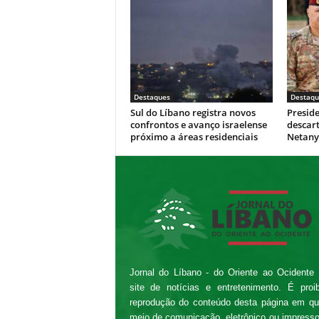
Destaques
Destaqu
Sul do Líbano registra novos
Presid
confrontos e avanço israelense
descar
próximo a áreas residenciais
Netan
Jornal do Líbano - do Oriente ao Ocidente
site de notícias e entretenimento. É proi
reprodução do conteúdo desta página em qu
meio de comunicação, eletrônico ou impress