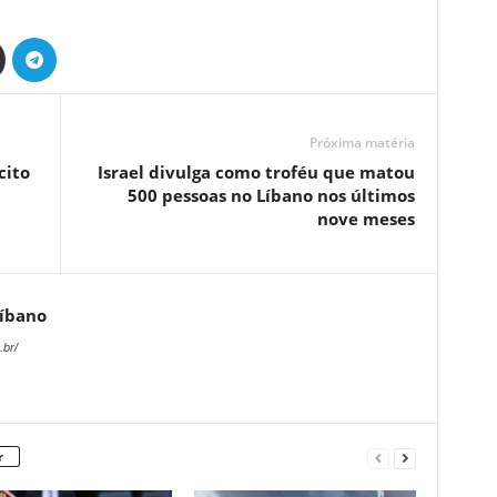
Próxima matéria
cito
Israel divulga como troféu que matou
500 pessoas no Líbano nos últimos
nove meses
Líbano
.br/
r