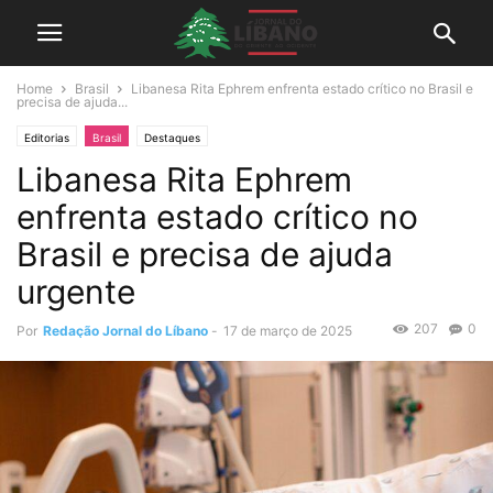
Home
Brasil
Libanesa Rita Ephrem enfrenta estado crítico no Brasil e
precisa de ajuda...
Editorias
Brasil
Destaques
Libanesa Rita Ephrem
enfrenta estado crítico no
Brasil e precisa de ajuda
urgente
207
0
Por
Redação Jornal do Líbano
-
17 de março de 2025